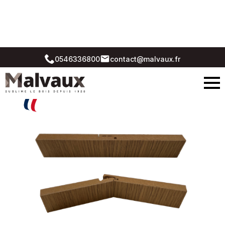
assemblage et jointage invisible.
Ce concept propose un assemblage ingénieux qui vous
permet une mise en oeuvre simple et rapide sur rives longues
par encliquetage.