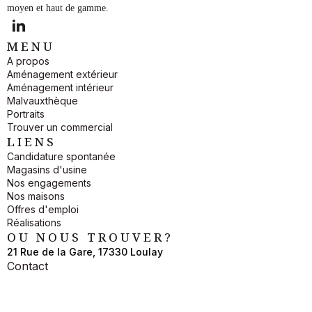
moyen et haut de gamme.
M E N U
A propos
Aménagement extérieur
Aménagement intérieur
Malvauxthèque
Portraits
Trouver un commercial
L I E N S
Candidature spontanée
Magasins d'usine
Nos engagements
Nos maisons
Offres d'emploi
Réalisations
O U N O U S T R O U V E R ?
21 Rue de la Gare, 17330 Loulay
Contact